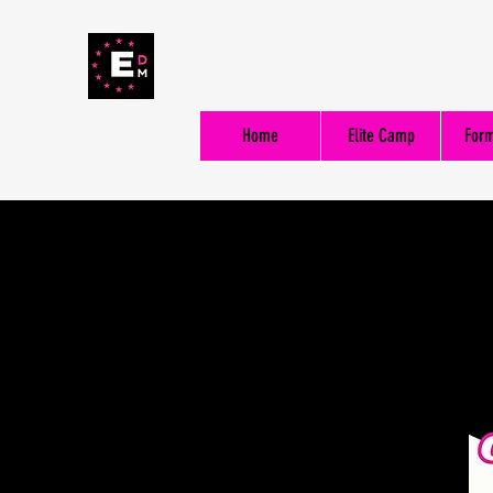
Home
Elite Camp
For